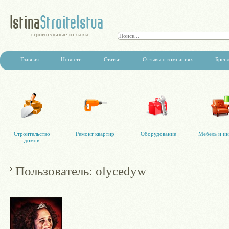
Главная
Новости
Статьи
Отзывы о компаниях
Брен
Строительство
Ремонт квартир
Оборудование
Мебель и ин
домов
Пользователь: olycedyw