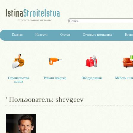
Главная
Новости
Статьи
Отзывы о компаниях
Брен
Строительство
Ремонт квартир
Оборудование
Мебель и ин
домов
Пользователь: shevgeev