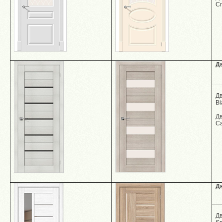
C
Д
Д
Bi
Д
Ca
Д
Д