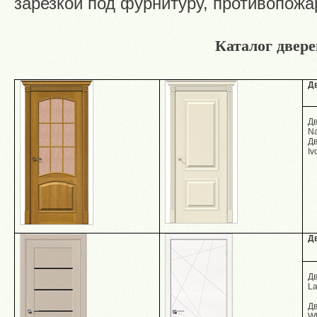
зарезкой под фурнитуру, противопожа
Каталог двере
Д
Дв
N
Дв
Iv
Д
Д
La
Дв