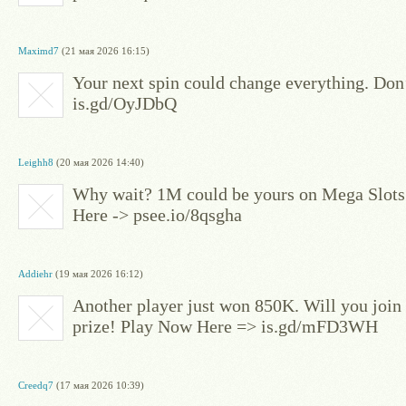
Maximd7
(21 мая 2026 16:15)
Your next spin could change everything. Don
is.gd/OyJDbQ
Leighh8
(20 мая 2026 14:40)
Why wait? 1M could be yours on Mega Slots.
Here -> psee.io/8qsgha
Addiehr
(19 мая 2026 16:12)
Another player just won 850K. Will you joi
prize! Play Now Here => is.gd/mFD3WH
Creedq7
(17 мая 2026 10:39)