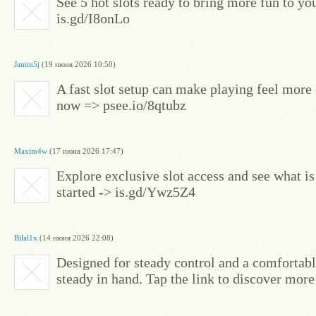
See 5 hot slots ready to bring more fun to yo
is.gd/I8onLo
Jamin5j
(19 июня 2026 10:50)
A fast slot setup can make playing feel more 
now => psee.io/8qtubz
Maxim4w
(17 июня 2026 17:47)
Explore exclusive slot access and see what is
started -> is.gd/Ywz5Z4
Bilal1x
(14 июня 2026 22:08)
Designed for steady control and a comfortable
steady in hand. Tap the link to discover more