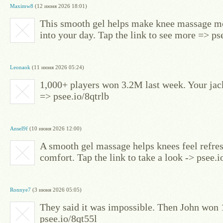
Maximw8
(12 июня 2026 18:01)
This smooth gel helps make knee massage mo
into your day. Tap the link to see more => ps
Leonaok
(11 июня 2026 05:24)
1,000+ players won 3.2M last week. Your jack
=> psee.io/8qtrlb
Ansel9f
(10 июня 2026 12:00)
A smooth gel massage helps knees feel refres
comfort. Tap the link to take a look -> psee
Ronnye7
(3 июня 2026 05:05)
They said it was impossible. Then John won
psee.io/8qt55l