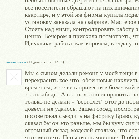
необыкновенные двери из стекла Флора. В
все посетители обращают на них внимание
квартире, и у этой же фирмы купила модел
установку заказала на фабрике. Мастеров 
Стоять над ними, контролировать работу 
ценно. Вечером я приехала посмотреть, что
Идеальная работа, как впрочем, всегда у э
makar- makar
(11 декабря 2020 12:13)
Мы с сыном делали ремонт у моей тещи в 
перекрасить кое-что, обои новые наклеить
временем, хотелось привести в божеский ви
это полбеды. А вот полотно исправить сло
только не делали - "вертолет" этот до нор
довести не удалось. Зашел сосед, посмотр
посоветовал съездить на фабрику Браво, к
сказал бы он это раньше, мы бы кучу сил 
огромный склад, моделей столько, что сраз
что смотреть. Цены очень хорошие. В общ