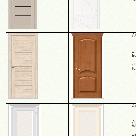
Д
Д
Бе
Дв
(
Д
Дв
W
Дв