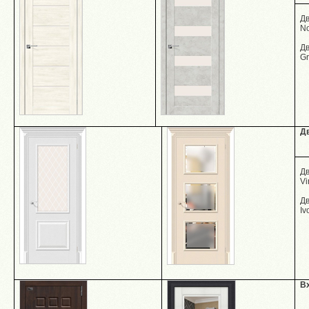
Д
No
Д
Gr
Д
Д
Vi
Дв
I
В