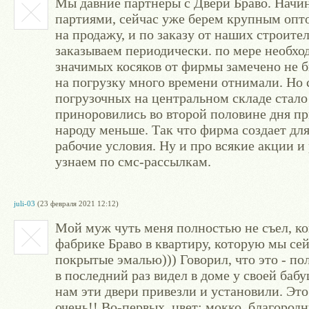
Мы давние партнеры с Двери Браво. Начи
партиями, сейчас уже берем крупным опто
на продажу, и по заказу от наших строит
заказываем периодически. по мере необход
значимых косяков от фирмы замечено не б
на погрузку много времени отнимали. Но 
погрузочных на центральном складе стало
приноровились во второй половине дня при
народу меньше. Так что фирма создает дл
рабочие условия. Ну и про всякие акции 
узнаем по смс-рассылкам.
juli-03
(23 февраля 2021 12:12)
Мой муж чуть меня полностью не съел, ког
фабрике Браво в квартиру, которую мы сей
покрытые эмалью))) Говорил, что это - п
в последний раз видел в доме у своей баб
нам эти двери привезли и установили. Это
очень!! Во-первых, цвет: мокко, благородн