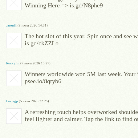
Winning Here => is.gd/N8phe9
Jaronih
(9 июля 2026 14:01)
The hot slot of this year. Spin once and see
is.gd/ckZZLo
Rockyfm
(7 июля 2026 15:27)
Winners worldwide won 5M last week. Your 
psee.io/8qtyb6
Leviegp
(5 июля 2026 22:25)
A refreshing touch helps overworked shoulder
feel lighter and calmer. Tap the link to fin