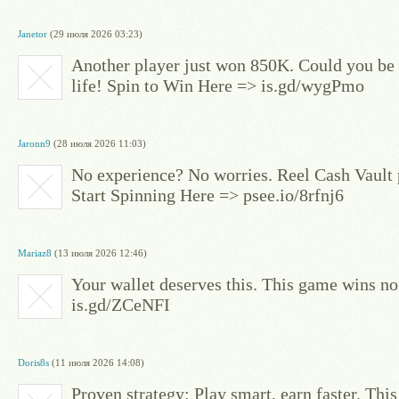
Janetor
(29 июля 2026 03:23)
Another player just won 850K. Could you be
life! Spin to Win Here => is.gd/wygPmo
Jaronn9
(28 июля 2026 11:03)
No experience? No worries. Reel Cash Vault 
Start Spinning Here => psee.io/8rfnj6
Mariaz8
(13 июля 2026 12:46)
Your wallet deserves this. This game wins n
is.gd/ZCeNFI
Doris8s
(11 июля 2026 14:08)
Proven strategy: Play smart, earn faster. This