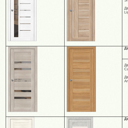
Sn
Д
Li
Д
Д
Ca
Д
An
Д