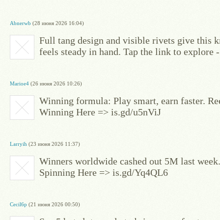
Abnerwb
(28 июня 2026 16:04)
Full tang design and visible rivets give this k
feels steady in hand. Tap the link to explore
Marioe4
(26 июня 2026 10:26)
Winning formula: Play smart, earn faster. Ree
Winning Here => is.gd/u5nViJ
Larryih
(23 июня 2026 11:37)
Winners worldwide cashed out 5M last week.
Spinning Here => is.gd/Yq4QL6
Cecil6p
(21 июня 2026 00:50)