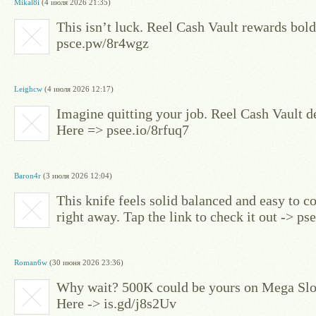
Mikal8i
(4 июля 2026 21:35)
This isn’t luck. Reel Cash Vault rewards bol
psce.pw/8r4wgz
Leighcw
(4 июля 2026 12:17)
Imagine quitting your job. Reel Cash Vault d
Here => psee.io/8rfuq7
Baron4r
(3 июля 2026 12:04)
This knife feels solid balanced and easy to c
right away. Tap the link to check it out -> ps
Roman6w
(30 июня 2026 23:36)
Why wait? 500K could be yours on Mega Slot
Here -> is.gd/j8s2Uv