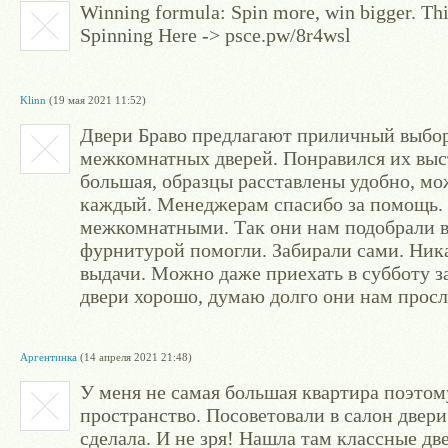
Winning formula: Spin more, win bigger. This
Spinning Here -> psce.pw/8r4wsl
Klinn
(19 мая 2021 11:52)
Двери Браво предлагают приличный выбор,
межкомнатных дверей. Понравился их выс
большая, образцы расставлены удобно, мо
каждый. Менеджерам спасибо за помощь. 
межкомнатными. Так они нам подобрали вс
фурнитурой помогли. Забирали сами. Ника
выдачи. Можно даже приехать в субботу за
двери хорошо, думаю долго они нам просл
Аргентинка
(14 апреля 2021 21:48)
У меня не самая большая квартира поэтом
пространство. Посоветовали в салон двери 
сделала. И не зря! Нашла там классные д