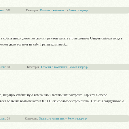
ывы
: 107
Категория:
Отзывы о компаниях
»
Ремонт квартир
 собственном доме, но своими руками делать это не хотите? Отправляйтесь тогда в
твенное дело возьмет на себя Группа компаний
...
зывы
: 838
Категория:
Отзывы о компаниях
,
Ремонт квартир
в, ищущих стабильную компанию и желающих построить карьеру в сфере
ывает большие возможности ООО Нижневолгоэлектромонтаж. Отзывы сотрудников о
...
зывы
: 28
Категория:
Отзывы о компаниях
»
Ремонт квартир