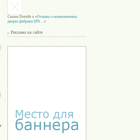
Сказал
Doris8s
о «
Отзывы о межкомнатных
дверях фабрики БРА ...
»
Реклама на сайте
ь