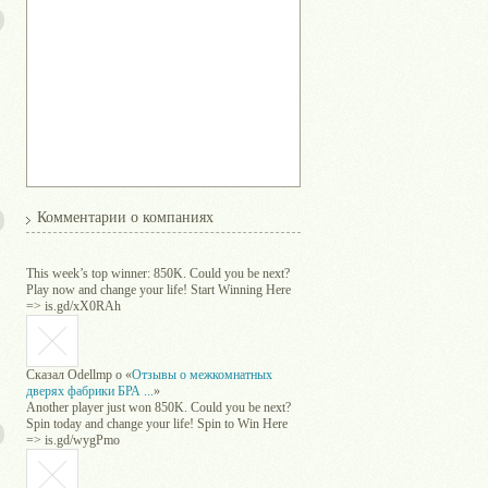
Комментарии о компаниях
This week’s top winner: 850K. Could you be next?
Play now and change your life! Start Winning Here
=> is.gd/xX0RAh
Сказал
Odellmp
о «
Отзывы о межкомнатных
дверях фабрики БРА ...
»
Another player just won 850K. Could you be next?
Spin today and change your life! Spin to Win Here
=> is.gd/wygPmo