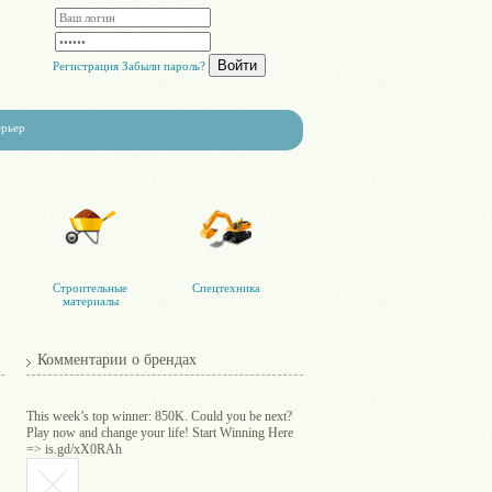
Войти
Регистрация
Забыли пароль?
ерьер
Строительные
Спецтехника
материалы
Комментарии о брендах
This week’s top winner: 850K. Could you be next?
Play now and change your life! Start Winning Here
=> is.gd/xX0RAh