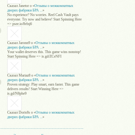
Сказал
Janetor
о «
Отзывы о межкомнатных
дверях фабрики БРА ...
»
No experience? No worries. Reel Cash Vault pays
everyone. Try now and believe! Start Spinning Here
=> psee.io/8rfnj6
Сказал
Jaronn9
о «
Отзывы о межкомнатных
дверях фабрики БРА ...
»
Your wallet deserves this. This game wins nonstop!
Start Spinning Here => is.gd/ZCeNFI
Сказал
Mariaz8
о «
Отзывы о межкомнатных
дверях фабрики БРА ...
»
Proven strategy: Play smart, earn faster. This game
delivers results! Start Winning Here =>
is.gd/N8phe9
Сказал
Doris8s
о «
Отзывы о межкомнатных
дверях фабрики БРА ...
»