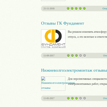
21-11-2018
Отз
Отзывы ГК Фундамент
Вы решили изменить атмосферу в
отпуск, а это нелегкое и ответс
11-09-2017
От
Нижневолгоэлектромонтаж отзывы
Для перспективных специалисто
электромонтажных работ, откр
11-05-2017
От