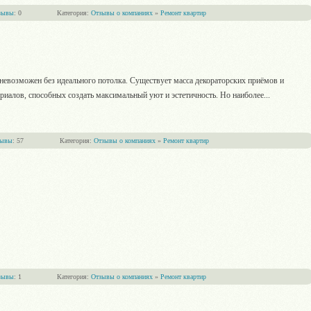
зывы
: 0
Категория:
Отзывы о компаниях
»
Ремонт квартир
невозможен без идеального потолка. Существует масса декораторских приёмов и
иалов, способных создать максимальный уют и эстетичность. Но наиболее
...
зывы
: 57
Категория:
Отзывы о компаниях
»
Ремонт квартир
зывы
: 1
Категория:
Отзывы о компаниях
»
Ремонт квартир