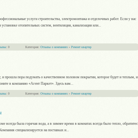
офессиональные услуги строительства, электромонтажа и отделочных работ. Если у вас
 установке отопительных систем, вентиляции, канализации или
...
зывы
: 0
Категория:
Отзывы о компаниях
»
Ремонт квартир
, и прошла пора подумать о качественном половом покрытии, которое будет и теплым, и
оните в компанию «Агент Паркет». Здесь вам
...
зывы
: 0
Категория:
Отзывы о компаниях
»
Ремонт квартир
ы
ме всегда была горячая вода, а в зимнее время в комнатах всегда было тепло, обратитес
омпания специализируется на поставках и
...