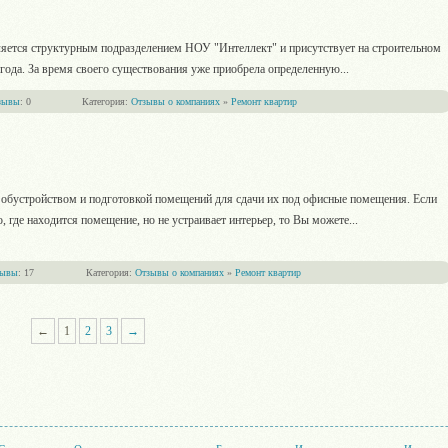
яется структурным подразделением НОУ "Интеллект" и присутствует на строительном
 года. За время своего существования уже приобрела определенную
...
зывы
: 0
Категория:
Отзывы о компаниях
»
Ремонт квартир
обустройством и подготовкой помещений для сдачи их под офисные помещения. Если
, где находится помещение, но не устраивает интерьер, то Вы можете
...
зывы
: 17
Категория:
Отзывы о компаниях
»
Ремонт квартир
←
1
2
3
→