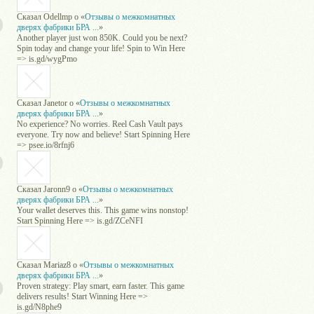
Сказал
Odellmp
о «
Отзывы о межкомнатных
дверях фабрики БРА ...
»
Another player just won 850K. Could you be next?
Spin today and change your life! Spin to Win Here
=> is.gd/wygPmo
Сказал
Janetor
о «
Отзывы о межкомнатных
дверях фабрики БРА ...
»
No experience? No worries. Reel Cash Vault pays
everyone. Try now and believe! Start Spinning Here
=> psee.io/8rfnj6
Сказал
Jaronn9
о «
Отзывы о межкомнатных
дверях фабрики БРА ...
»
Your wallet deserves this. This game wins nonstop!
Start Spinning Here => is.gd/ZCeNFI
Сказал
Mariaz8
о «
Отзывы о межкомнатных
дверях фабрики БРА ...
»
Proven strategy: Play smart, earn faster. This game
delivers results! Start Winning Here =>
is.gd/N8phe9