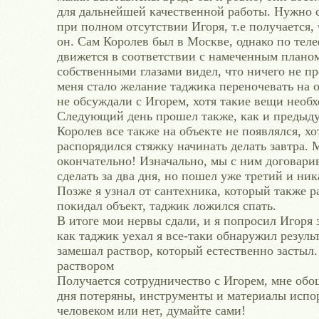
для дальнейшей качественной работы. Нужно с
при полном отсутствии Игоря, т.е получается, 
он. Сам Королев был в Москве, однако по теле
движется в соответствии с намеченным планом
собственными глазами видел, что ничего не п
меня стало желание таджика переночевать на о
не обсуждали с Игорем, хотя такие вещи необх
Следующий день прошел также, как и предыдущ
Королев все также на объекте не появлялся, хо
распорядился стяжку начинать делать завтра. М
окончательно! Изначально, мы с ним договар
сделать за два дня, но пошел уже третий и ни
Позже я узнал от сантехника, который также ра
покидал объект, таджик ложился спать.
В итоге мои нервы сдали, и я попросил Игоря з
как таджик уехал я все-таки обнаружил резуль
замешал раствор, который естественно застыл.
раствором
Получается сотрудничество с Игорем, мне обо
дня потеряны, инструменты и материалы испо
человеком или нет, думайте сами!