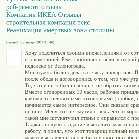
рсб-ремонт отзывы
Компания ИКЕА Отзывы
строительная компания текс
Реанимация «мертвых зон» столицы
Евгений (29 января 2016 15:46)
Хочу поделиться своими впечатлениями от со
его компанией Ремстройинвест, офис которой 
недалеко от Зеленограда.
Мне нужно было сделать стяжку в квартире. В
после обеда и договорились о том, что уже ут
То, что у него был перегар, я не обратил внима
Вместо оговоренных 10 часов, рабочие пришли
какими-то невнятными отговорками (пробки, сд
начинается самое интересное. Они сказали сраз
не они! Меня это не смутило, ведь есть и хо
такой мне штукатурил стены и справился с по
Таджик получил задание выставить маяки на по
работу, я понял, что этот товарищ полный ноль
маяки выставлены вроде бы и ровно, они абсо