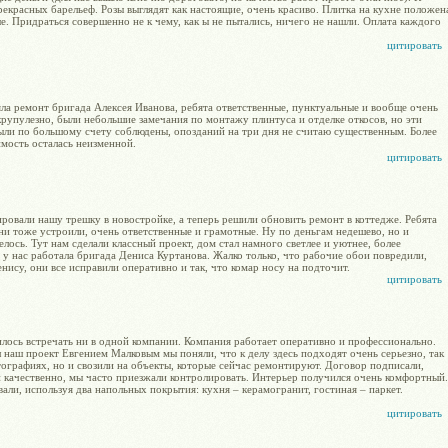
рекрасных барельеф. Розы выглядят как настоящие, очень красиво. Плитка на кухне положен
е. Придраться совершенно не к чему, как ы не пытались, ничего не нашли. Оплата каждого
цитировать
ла ремонт бригада Алексея Иванова, ребята ответственные, пунктуальные и вообще очень
рупулезно, были небольшие замечания по монтажу плинтуса и отделке откосов, но эти
ыли по большому счету соблюдены, опозданий на три дня не считаю существенным. Более
имость осталась неизменной.
цитировать
овали нашу трешку в новостройке, а теперь решили обновить ремонт в коттедже. Ребята
ни тоже устроили, очень ответственные и грамотные. Ну по деньгам недешево, но и
лось. Тут нам сделали классный проект, дом стал намного светлее и уютнее, более
 у нас работала бригада Дениса Куртанова. Жалко только, что рабочие обои повредили,
нису, они все исправили оперативно и так, что комар носу на подточит.
цитировать
илось встречать ни в одной компании. Компания работает оперативно и профессионально.
 наш проект Евгением Малковым мы поняли, что к делу здесь подходят очень серьезно, так
отографиях, но и свозили на объекты, которые сейчас ремонтируют. Договор подписали,
и качественно, мы часто приезжали контролировать. Интерьер получился очень комфортный.
али, используя два напольных покрытия: кухня – керамогранит, гостиная – паркет.
цитировать