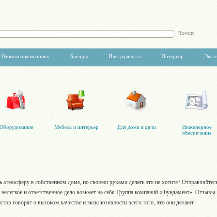
Отзывы о компаниях
Бренды
Инструменты
Интерьер
Экст
Оборудование
Мебель и интерьер
Для дома и дачи
Инженерное
обеспечение
 атмосферу в собственном доме, но своими руками делать это не хотите? Отправляйтес
то нелегкое и ответственное дело возьмет на себя Группа компаний «Фундамент». Отзывы
истов говорят о высоком качестве и эксклюзивности всего того, что они делают.