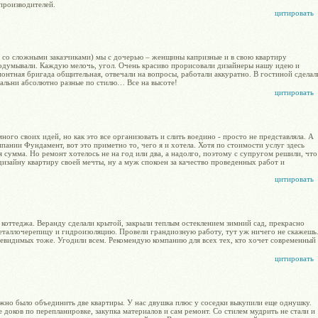
 производителей.
цитировать
со сложными заказчиками) мы с дочерью – женщины капризные и в свою квартиру
родумывали. Каждую мелочь, угол. Очень красиво прорисовали дизайнеры нашу идею и
онтная бригада общительная, отвечали на вопросы, работали аккуратно. В гостиной сделал
пальни абсолютно разные по стилю… Все на высоте!
цитировать
ного своих идей, но как это все организовать и слить воедино - просто не представляла. А
пании Фундамент, вот это приметно то, чего я и хотела. Хотя по стоимости услуг здесь
я сумма. Но ремонт хотелось не на год или два, а надолго, поэтому с супругом решили, что
 дизайну квартиру своей мечты, ну а муж спокоен за качество проведенных работ и
цитировать
коттеджа. Веранду сделали крытой, закрыли теплым остеклением зимний сад, прекрасно
еталлочерепицу и гидроизоляцию. Провели грандиозную работу, тут уж ничего не скажешь
невидимых тоже. Угодили всем. Рекомендую компанию для всех тех, кто хочет современный
цитировать
ужно было объединить две квартиры. У нас двушка плюс у соседки выкупили еще однушку.
 доков по перепланировке, закупка материалов и сам ремонт. Со стилем мудрить не стали и