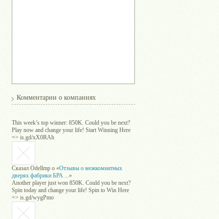
,
Комментарии о компаниях
This week’s top winner: 850K. Could you be next?
Play now and change your life! Start Winning Here
=> is.gd/xX0RAh
Сказал
Odellmp
о «
Отзывы о межкомнатных
дверях фабрики БРА ...
»
Another player just won 850K. Could you be next?
Spin today and change your life! Spin to Win Here
=> is.gd/wygPmo