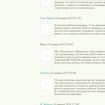
примеру, на стене в гостиной нам сделали п
идеально, стыки все ровненькие и одинаковы
этапа только после его выполнения.
Олег Райкин
(25 января 2019 07:32)
Я доволен работой компании. У нас выполня
внимательны к мелочам. Работу принимал ск
мелочи нам оперативно исправили. Сроки б
важно, что в процессе работы итоговая сто
Макс (23 января 2019 19:04)
Мы в Фундамент обращались, когда ремонтир
уже проверенные, по качеству работ меня о
рисковать идти в другие фирмы тоже не хоте
современный. Рабочий молодцы, на этот раз
когда заносили мебель, но отдам должное Де
Лелечка
(21 января 2019 19:38)
Столько позитива и креатива мне не приход
Уже при встрече с менеджером, который вел
как нам показали не только их работы на ф
внесли предоплату, начались работы. Делал
В гостиной-кухне пространство нам зониров
Ремонтом мы довольны.
И. Ираида
(19 января 2019 17:39)