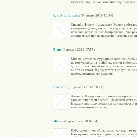
качественные, все от классных европейских
А. и В. Ермолаевы
(6 января 2019 13:34)
Спасибо фирме Фундамент. Умеют работать 
вкладывали душу, так что каждую деталь п
началось воплощение! Понравилось, что рем
двухцветный пол из паркетной доски, две с
Лиана
(4 января 2019 17:55)
Мне не хотелось заурядного дизайна, было м
потом увидела на Фейсбуке фотки работ ком
дорого, по крайней мере для нас это немала
оно того стоит. В результате я получила по
использованных материалов.
Ксюша C.
(30 декабря 2018 18:24)
Делали с Фундаментом ремонт загородного 
отремонтировали бассейн. Заменяли даже м
Никаких видимых дефектов нет, надеюсь и 
и качественный интерьер.
Glitter
(28 декабря 2018 07:54)
В Фундамент мы обратились, так как нам н
Нам нужно было все и дизайн, и оформление