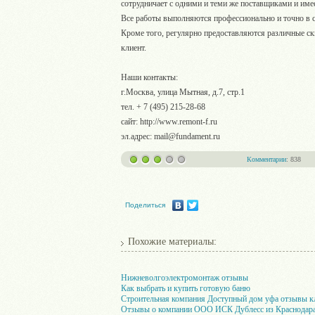
сотрудничает с одними и теми же поставщиками и имее
Все работы выполняются профессионально и точно в 
Кроме того, регулярно предоставляются различные ск
клиент.
Наши контакты:
г.Москва, улица Мытная, д.7, стр.1
тел. + 7 (495) 215-28-68
сайт: http://www.remont-f.ru
эл.адрес: mail@fundament.ru
Комментарии
: 838
Поделиться
Похожие материалы:
Нижневолгоэлектромонтаж отзывы
Как выбрать и купить готовую баню
Строительная компания Доступный дом уфа отзывы кли
Отзывы о компании ООО ИСК Дублесс из Краснодар