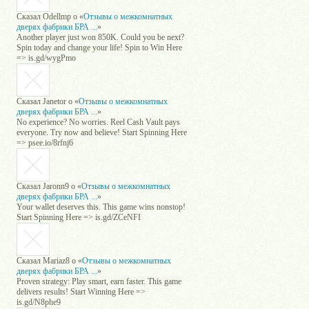
Сказал
Odellmp
о «
Отзывы о межкомнатных
дверях фабрики БРА ...
»
Another player just won 850K. Could you be next?
Spin today and change your life! Spin to Win Here
=> is.gd/wygPmo
Сказал
Janetor
о «
Отзывы о межкомнатных
дверях фабрики БРА ...
»
No experience? No worries. Reel Cash Vault pays
everyone. Try now and believe! Start Spinning Here
=> psee.io/8rfnj6
Сказал
Jaronn9
о «
Отзывы о межкомнатных
дверях фабрики БРА ...
»
Your wallet deserves this. This game wins nonstop!
Start Spinning Here => is.gd/ZCeNFI
Сказал
Mariaz8
о «
Отзывы о межкомнатных
дверях фабрики БРА ...
»
Proven strategy: Play smart, earn faster. This game
delivers results! Start Winning Here =>
is.gd/N8phe9