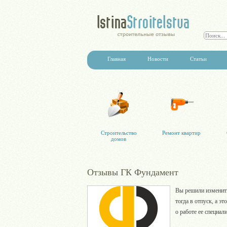
Главная
Новости
Статьи
Строительство
Ремонт квартир
домов
Отзывы ГК Фундамент
Вы решили изменить
тогда в отпуск, а э
о работе ее специал