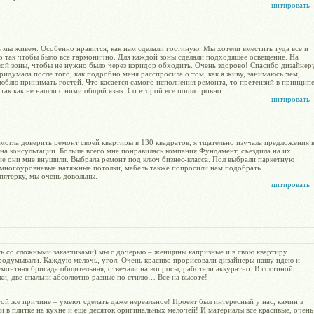
цитировать
 мы живем. Особенно нравится, как нам сделали гостиную. Мы хотели вместить туда все и
но так чтобы было все гармонично. Для каждой зоны сделали подходящее освещение. На
вой зоны, чтобы не нужно было через коридор обходить. Очень здорово! Спасибо дизайнер
придумала после того, как подробно меня расспросила о том, как я живу, занимаюсь чем,
 люблю принимать гостей. Что касается самого исполнения ремонта, то претензий в принцип
 так как не нашли с ними общий язык. Со второй все пошло ровно.
цитировать
могла доверить ремонт своей квартиры в 130 квадратов, я тщательно изучала предложения 
 на консультации. Больше всего мне понравилась компания Фундамент, съездила на их
ие они мне внушили. Выбрала ремонт под ключ бизнес-класса. Пол выбрали паркетную
, многоуровневые натяжные потолки, мебель также попросили нам подобрать
пятерку, мы очень довольны.
цитировать
ь со сложными заказчиками) мы с дочерью – женщины капризные и в свою квартиру
продумывали. Каждую мелочь, угол. Очень красиво прорисовали дизайнеры нашу идею и
монтная бригада общительная, отвечали на вопросы, работали аккуратно. В гостиной
ки, две спальни абсолютно разные по стилю… Все на высоте!
ой же причине – умеют сделать даже нереальное! Проект был интересный у нас, камин в
и в плитке на кухне и еще десяток оригинальных мелочей! И материалы все красивые, очень