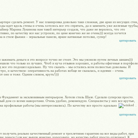
артире сделать ремонт. У нас планировка довольно таки сложная, две арки из несущих стен,
оды идет вдоль стены и очень хотелось все это спрятать, да и заменить уже железные трубы
зайнер Марина Лукинова нам такой интерьер создала, что даже не верилось, что это
тивно, по качеству все нас устроило, по цене конечно же не очень))) всегда хочется
на в стиле фьюжн – зеркальные панели, яркие натяжные потолки, супер!
цитировать
и зажимать деньги в это вопросе точно не стоит. Это мы уяснили путем личных шишек)))
решили что только из лучших. Чтоб и куча отзывов хороших, и работы офигеные в портфоли
 все это подошел идеально. Ну что сказать – мы остались всем полностью довольны. И
ро, и качеством- оперативность на работах вобще не сказалась, и идеями – очень
ют оно и тоже. Одним словом, круть!)))
цитировать
в Фундамент за эксклюзивным интерьером. Хотели стиль Шале. Сделали суперски просто.
ый дом со всеми наворотами. Очень удобно, рекомендую. Специалисты у них все крутые,
 на профильные работы (мы интересовались). По качеству все просто идеально
.
цитировать
ет получить реально качественный ремонт и трехлетнюю гарантию на все виды работ, при
ие деньги (для нас вышло конечно дороговато, но качество работ просто отличное). К