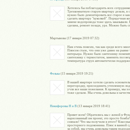
Хотелось бы поблагодарить всех сотрудник
Трехкомнатную старую квартиру делали, в 
нужно было демонтировать все старое и как
сделать квартиру "куколкой". Порядочная к
замене водопровода тоже здесь заказывали. 
сделана, ремонт позади, ура. Можно быть с
Мартынова (17 января 2019 07:32)
Нам очень повезло, так как среди всего м
Плюсом стало, что они уже давно на рынке 
интерьера. Нужно было сантехнику поменять
сантехнику с термостатом, заменить пол вез
температура струи автоматически поддержи
Фелька
(15 января 2019 19:21)
В нашей квартире хотели сделать основател
перегородку, присоединить утепленную лодж
учли все наши пожелания. К примеру, мы хо
тоже сделали. Мы очень довольны и качеств
Никифоровы Н и В
(13 января 2019 18:41)
Привет всем! Обратились мы с женой в Фунд
нарисованный им проект, это просто бомба! 
совпало! Что мы получили в итоге? Классны
просторного подоконника. Плюс в ванной сд
за собой, мы очень довольны таким подходо