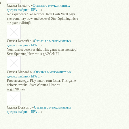
а
Сказал
Janetor
о «
Отзывы о межкомнатных
дверях фабрики БРА ...
»
No experience? No worries. Reel Cash Vault pays
everyone. Try now and believe! Start Spinning Here
=> psee.io/8rfnj6
Сказал
Jaronn9
о «
Отзывы о межкомнатных
дверях фабрики БРА ...
»
Your wallet deserves this. This game wins nonstop!
Start Spinning Here => is.gd/ZCeNFI
Сказал
Mariaz8
о «
Отзывы о межкомнатных
дверях фабрики БРА ...
»
Proven strategy: Play smart, earn faster. This game
delivers results! Start Winning Here =>
is.gd/N8phe9
Сказал
Doris8s
о «
Отзывы о межкомнатных
дверях фабрики БРА ...
»