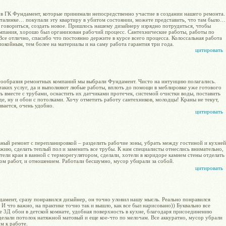
ов ГК Фундамент, которые принимали непосредственно участие в создании нашего ремонта.
сталинке… покупали эту квартиру в убитом состоянии, можете представить, что там было…
 говориться, создать новое. Пришлось нашему дизайнеру изрядно потрудиться, чтобы
омпания, хорошо был организован рабочий процесс. Сантехнические работы, работы по
Все отлично, спасибо что постоянно держите в курсе всего процесса. Колоссальная работа
покойным, тем более на материалы и на саму работа гарантия три года.
цитировать
ногообразия ремонтных компаний мы выбрали Фундамент. Чисто на интуицию полагались.
таких услуг, да и выполняют любые работы, вплоть до помощи в меблировке уже готового
 вместе с трубами, оснастить их датчиками протечек, системой очистки воды, поставить
де, ну и обои с потолками. Хочу отметить работу сантехников, молодцы! Краны не текут,
вается, очень удобно.
цитировать
ьный ремонт с перепланировкой – разделить рабочие зоны, убрать между гостиной и кухней
ию, сделать теплый пол и заменить все трубы. К нам специалисты отнеслись внимательно,
тели кран в ванной с терморегулятором, сделали, хотели в коридоре камнем стены отделать
ом работ, и отношением. Работали бесшумно, мусор убирали за собой.
цитировать
амент, сразу понравился дизайнер, он точно уловил нашу мысль. Реально понравился
И что важно, на практике точно так и вышло, как все был нарисовано)) Буквально все
е 3Д обои в детской комнате, удобная поверхность в кухне, благодаря присоединению
елали потолок натяжной матовый и еще кое-что по мелочам. Все аккуратно, мусор убрали
м к работе.