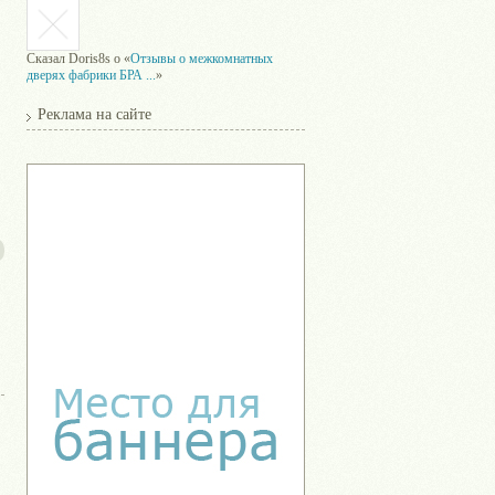
Сказал
Doris8s
о «
Отзывы о межкомнатных
дверях фабрики БРА ...
»
Реклама на сайте